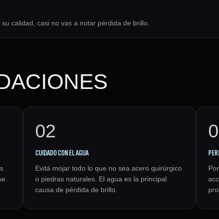
 calidad, casi no vas a notar pérdida de brillo.
ACIONES
02
0
CUIDADO CON EL AGUA
PER
es
Evitá mojar todo lo que no sea acero quirúrgico
Pon
se
o piedras naturales. El agua es la principal
acc
causa de pérdida de brillo.
pro