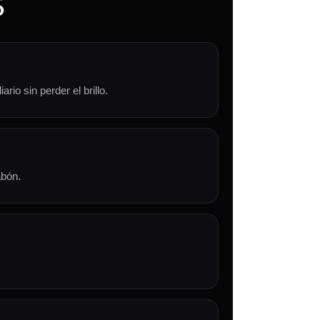
S
io sin perder el brillo.
abón.