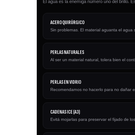
El agua es la enemiga número uno del brillo. Est
ACERO QUIRÚRGICO
Sin problemas. El material aguanta el agua si
PERLAS NATURALES
Al ser un material natural, tolera bien el con
PERLAS EN VIDRIO
Recomendamos no hacerlo para no dañar el ma
CADENAS ICE (A3)
Evitá mojarlas para preservar el fijado de los