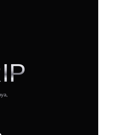
IP
oya,