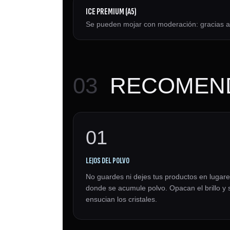
ICE PREMIUM (A5)
Se pueden mojar con moderación: gracias a su
03
RECOMEND
01
LEJOS DEL POLVO
No guardes ni dejes tus productos en lugar
donde se acumule polvo. Opacan el brillo y 
ensucian los cristales.