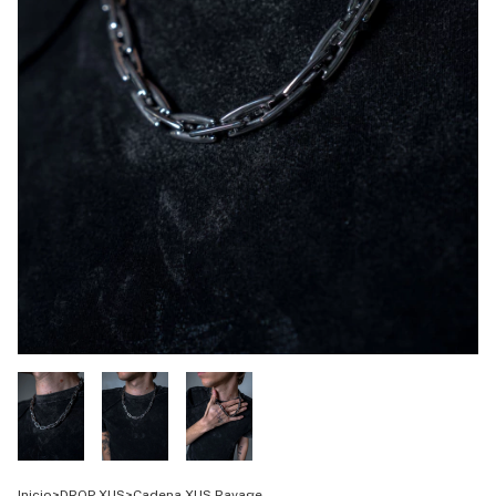
Inicio
>
DROP XUS
>
Cadena XUS Ravage