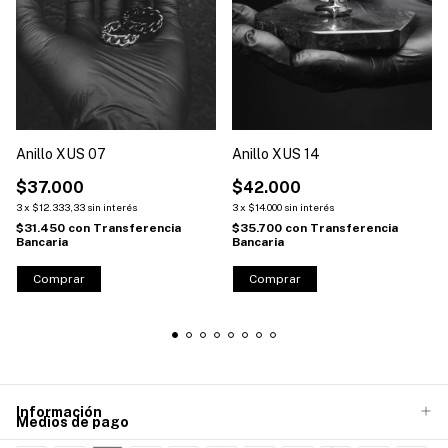
Anillo XUS 07
Anillo XUS 14
$37.000
$42.000
3
x
$12.333,33
sin interés
3
x
$14.000
sin interés
$31.450
con
Transferencia
$35.700
con
Transferencia
Bancaria
Bancaria
Comprar
Comprar
Información
Medios de pago