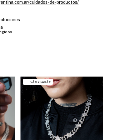
rgentina.com.ar/cuidados-de-productos/
voluciones
ra
tegidos
LLEVÁ 3 Y PAGÁ 2