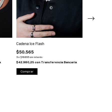
Cadena Ice Flash
Pulsera Knuckl
$50.565
$25.500
3
x
$16.855
sin interés
3
x
$8.500
sin interés
a
$42.980,25
con
Transferencia Bancaria
$21.675
con
Tran
Comprar
Comprar