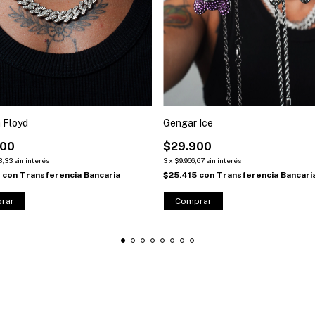
 Floyd
Gengar Ice
000
$29.900
3,33
sin interés
3
x
$9.966,67
sin interés
0
con
Transferencia Bancaria
$25.415
con
Transferencia Bancari
rar
Comprar