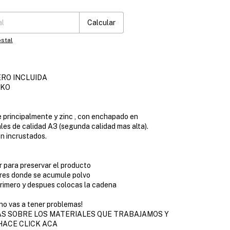
:
Cambiar CP
Calcular
stal
RO INCLUIDA
UKO
 principalmente y zinc , con enchapado en
ales de calidad A3 (segunda calidad mas alta).
on incrustados.
r para preservar el producto
ares donde se acumule polvo
primero y despues colocas la cadena
no vas a tener problemas!
S SOBRE LOS MATERIALES QUE TRABAJAMOS Y
HACE CLICK ACA