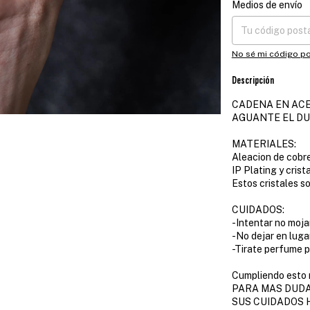
Medios de envío
Entregas para el CP
No sé mi código po
Descripción
CADENA EN ACE
AGUANTE EL D
MATERIALES:
Aleacion de cobre
IP Plating y crist
Estos cristales s
CUIDADOS:
-Intentar no moja
-No dejar en lug
-Tirate perfume 
Cumpliendo esto 
PARA MAS DUDA
SUS CUIDADOS 