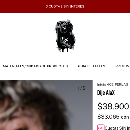
3 CUOTAS SIN INTERES
MATERIALES/CUIDADO DE PRODUCTOS
GUIA DE TALLES
PREGUN
Inicio
>
ICE-PERLAS
1
/
5
Dije AlaX
$38.900
$33.065
con
Cuotas SIN i