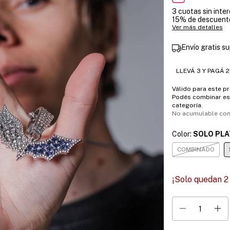
3
cuotas sin inte
15% de descuent
Ver más detalles
Envío gratis
su
LLEVÁ 3 Y PAGÁ 2
Válido para este p
Podés combinar es
categoría.
No acumulable con
Color:
SOLO PL
COMBINADO
¡Solo quedan
2