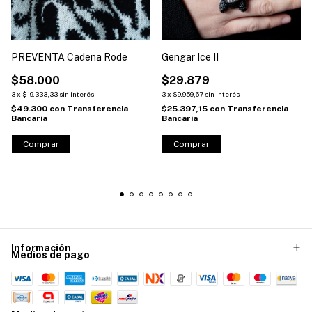
PREVENTA Cadena Rode
Gengar Ice II
$58.000
$29.879
3
x
$19.333,33
sin interés
3
x
$9.959,67
sin interés
$49.300
con
Transferencia
$25.397,15
con
Transferencia
Bancaria
Bancaria
Comprar
Información
Medios de pago