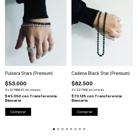
Pulsera Stars (Premium)
Cadena Black Star (Premium)
$53.000
$82.500
3
x
$17.666,67
sin interés
3
x
$27.500
sin interés
$45.050
con
Transferencia
$70.125
con
Transferencia
Bancaria
Bancaria
Comprar
Comprar