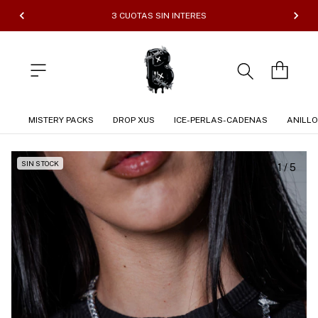
3 CUOTAS SIN INTERES
MISTERY PACKS
DROP XUS
ICE-PERLAS-CADENAS
ANILL
SIN STOCK
1
/
5